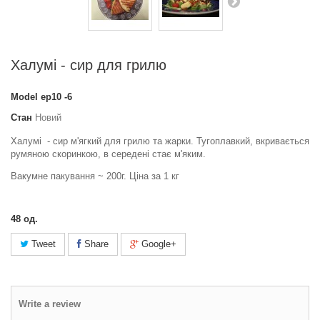
Халумі - сир для грилю
Model
ер10 -6
Стан
Новий
Халумі - сир м'ягкий для грилю та жарки. Тугоплавкий, вкривається
румяною скоринкою, в середені стає м'яким.
Вакумне пакування ~ 200г. Ціна за 1 кг
48
од.
Tweet
Share
Google+
Write a review