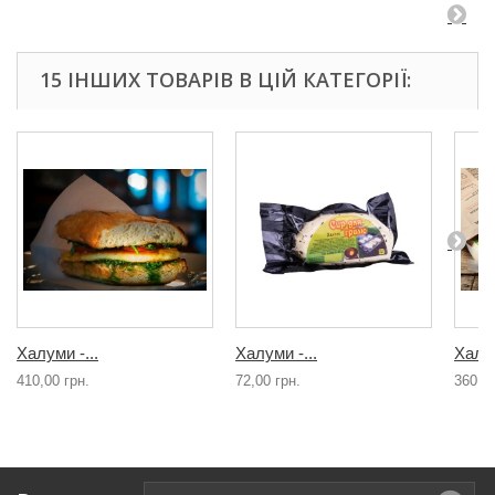
15 ІНШИХ ТОВАРІВ В ЦІЙ КАТЕГОРІЇ:
Халуми -...
Халуми -...
Халум
410,00 грн.
72,00 грн.
360,00