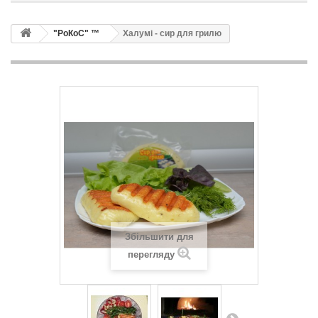
"РоКоС" ™
Халумі - сир для грилю
Збільшити для
перегляду