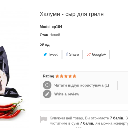
Халуми - сыр для гриля
Model
ер104
Стан
Новий
59
од.
Tweet
Share
Google+
Rating
Читати відгук користувача (
1
)
Write a review
Купуючи цей товар, Ви отримаєте
7
балів
. 
міститиме в сумі
7
балів,
які можна конверт