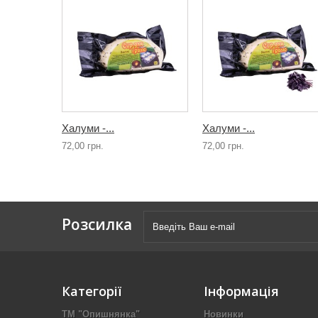
Халуми -...
Халуми -...
72,00 грн.
72,00 грн.
Розсилка
Категорії
Інформація
ТМ "Опишнянка"
Новинки