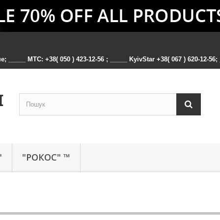
 _____ MTC: +38( 050 ) 423-12-56 ; _____ KyivStar +38( 067 ) 620-12-56; _
"
"РОКОС" ™