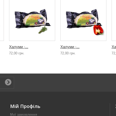
Халуми -...
Халуми -...
Ха
72,00 грн.
72,00 грн.
72
Мій Профіль
Мої замовлення