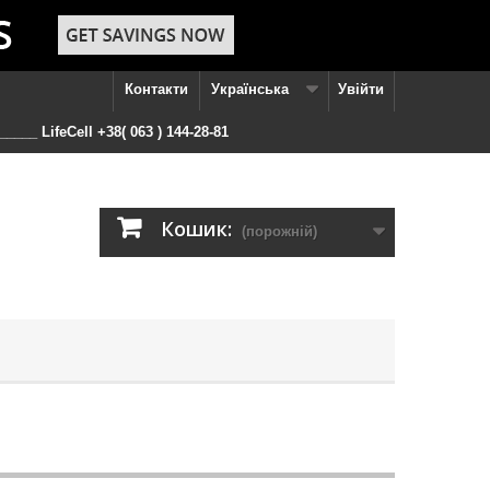
Контакти
Українська
Увійти
____ LifeCell +38( 063 ) 144-28-81
Кошик:
(порожній)