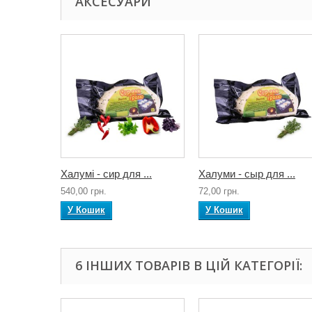
АКСЕСУАРИ
Халумі - сир для ...
Халуми - сыр для ...
540,00 грн.
72,00 грн.
У Кошик
У Кошик
6 ІНШИХ ТОВАРІВ В ЦІЙ КАТЕГОРІЇ: