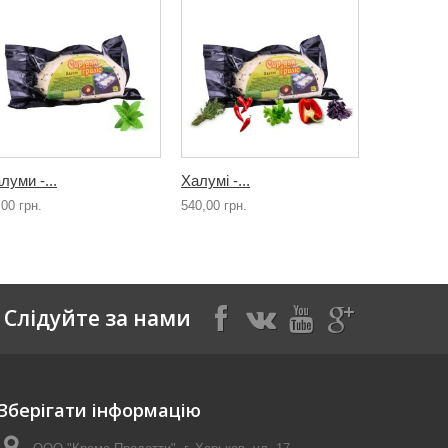
луми -...
Халумі -...
,00 грн.
540,00 грн.
Слідуйте за нами
Зберігати інформацію