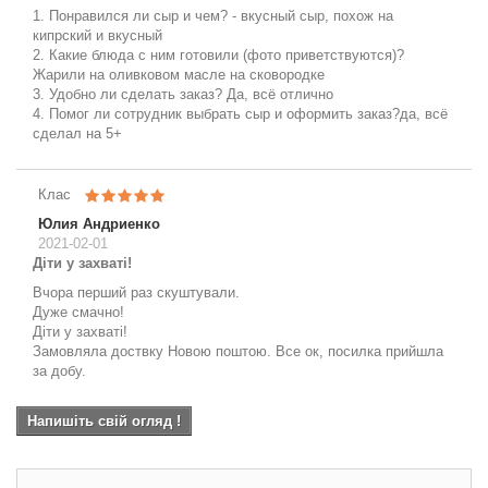
1. Понравился ли сыр и чем? - вкусный сыр, похож на
кипрский и вкусный
2. Какие блюда с ним готовили (фото приветствуются)?
Жарили на оливковом масле на сковородке
3. Удобно ли сделать заказ? Да, всё отлично
4. Помог ли сотрудник выбрать сыр и оформить заказ?да, всё
сделал на 5+
Клас
Юлия Андриенко
2021-02-01
Діти у захваті!
Вчора перший раз скуштували.
Дуже смачно!
Діти у захваті!
Замовляла доствку Новою поштою. Все ок, посилка прийшла
за добу.
Напишіть свій огляд !