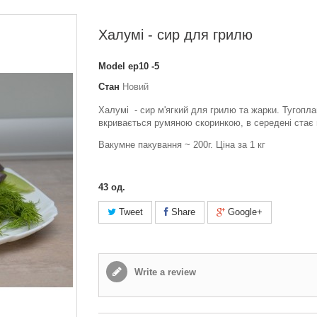
Халумі - сир для грилю
Model
ер10 -5
Стан
Новий
Халумі - сир м'ягкий для грилю та жарки. Тугопла
вкривається румяною скоринкою, в середені стає 
Вакумне пакування ~ 200г. Ціна за 1 кг
43
од.
Tweet
Share
Google+
Write a review