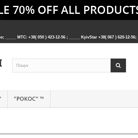
 _____ MTC: +38( 050 ) 423-12-56 ; _____ KyivStar +38( 067 ) 620-12-56; _
"
"РОКОС" ™