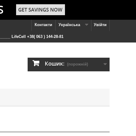
Контакти
Українська
Увійти
____ LifeCell +38( 063 ) 144-28-81
Кошик:
(порожній)