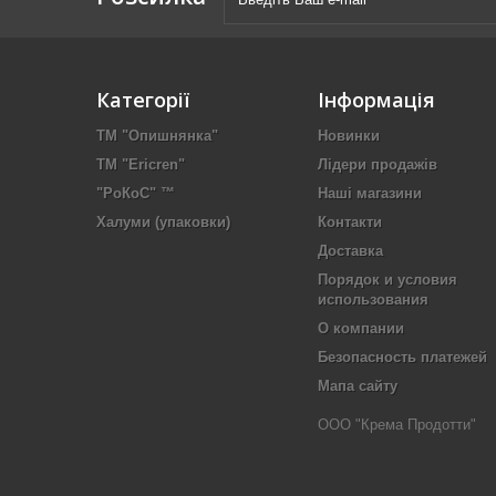
Категорії
Інформація
ТМ "Опишнянка"
Новинки
ТМ "Ericren"
Лідери продажів
"РоКоС" ™
Наші магазини
Халуми (упаковки)
Контакти
Доставка
Порядок и условия
использования
О компании
Безопасность платежей
Мапа сайту
ООО "Крема Продотти"