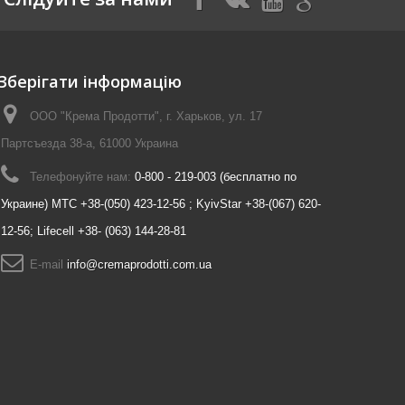
Зберігати інформацію
ООО "Крема Продотти", г. Харьков, ул. 17
Партсъезда 38-а, 61000 Украина
Телефонуйте нам:
0-800 - 219-003 (бесплатно по
Украине) MTC +38-(050) 423-12-56 ; KyivStar +38-(067) 620-
12-56; Lifecell +38- (063) 144-28-81
E-maіl
info@cremaprodotti.com.ua