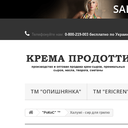
Телефонуйте нам:
0-800-219-003 бесплатно по Украине;
ТМ "ОПИШНЯНКА"
ТМ "ERICREN
"РоКоС" ™
Халумі - сир для грилю