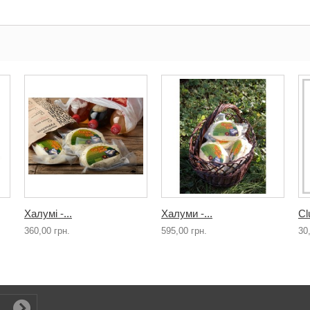
Халумі -...
Халуми -...
Cl
360,00 грн.
595,00 грн.
30