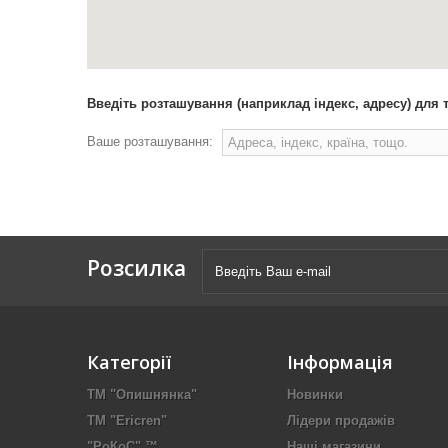
Введіть розташування (наприклад індекс, адресу) для 
Ваше розташування:
Розсилка
Категорії
Інформація
ТМ "Опишнянка"
Новинки
ТМ "Ericren"
Лідери продажів
"РоКоС" ™
Наші магазини