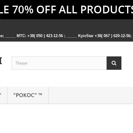
 _____ MTC: +38( 050 ) 423-12-56 ; _____ KyivStar +38( 067 ) 620-12-56; _
"
"РОКОС" ™