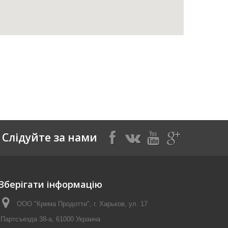
Слідуйте за нами
Зберігати інформацію
ООО "Крема Продотти", г. Харьков, ул. 17
Партсъезда 38-а, 61000 Украина