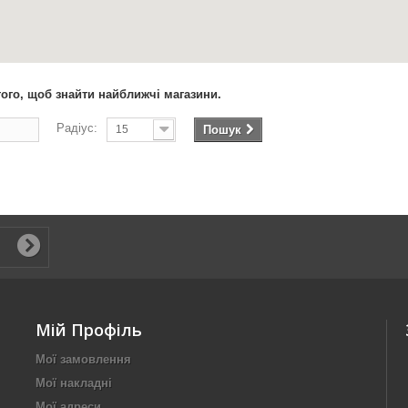
того, щоб знайти найближчі магазини.
Радіус:
15
Пошук
Мій Профіль
Мої замовлення
Мої накладні
Мої адреси