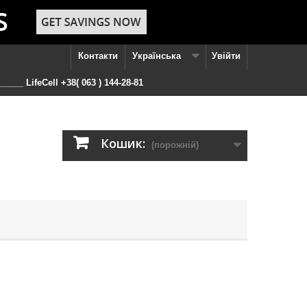
Контакти
Українська
Увійти
____ LifeCell +38( 063 ) 144-28-81
Кошик:
(порожній)