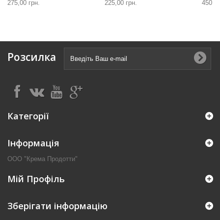
275,00 грн.
225,00 грн.
450,00
Розсилка
Категорії
Інформація
ООО "Крема Продотти"
Мій Профіль
Зберігати інформацію