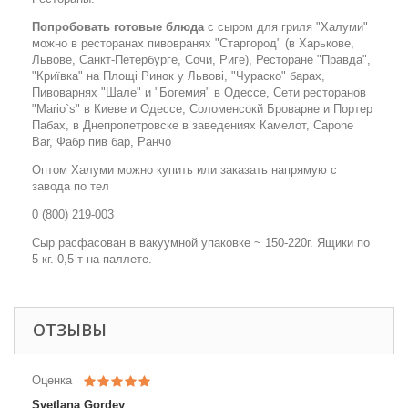
Попробовать готовые блюда
с сыром для гриля "Халуми"
можно в ресторанах пивовранях "Старгород" (в Харькове,
Львове, Санкт-Петербурге, Сочи, Риге), Ресторане "Правда",
"Криївка" на Площі Ринок у Львові, "Чураско" барах,
Пивоварнях "Шале" и "Богемия" в Одессе, Сети ресторанов
"Mario`s" в Киеве и Одессе, Соломенсокй Броварне и Портер
Пабах, в Днепропетровске в заведениях Камелот, Capone
Bar, Фабр пив бар, Ранчо
Оптом Халуми можно купить или заказать напрямую с
завода по тел
0 (800) 219-003
Сыр расфасован в вакуумной упаковке ~ 150-220г. Ящики по
5 кг. 0,5 т на паллете.
ОТЗЫВЫ
Оценка
Svetlana Gordey