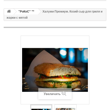
"РоКоС" ™
Халуми Премиум. Козий сыр для гриля и
жарки с мятой
Увеличить