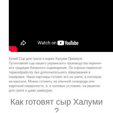
Козий Сыр для гриля и жарки Халуми Премиум.
Тугоплавкий сыр нашего украинского производства перенял
все традиции Кипрского сыроварения. Он хорошо переносит
термообработку без дополнительного обваливания в
панировке. Наши партнеры готовят его на гриле, в хосперах,
на мангале, Можно готовить на обычной сковороде или
жарочной поверхности, а в полевых условиях- на решетке
для гриля и даже шампурах.
Как готовят сыр Халуми
?