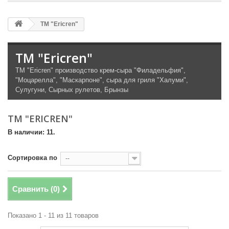
ТМ "Ericren"
ТМ "Ericren"
ТМ "Ericren" производство крем-сыра "Филадельфия",
"Моцарелла", "Маскарпоне", сыра для гриля "Халуми",
Сулугуни, Сырных рулетов, Брынзы
ТМ "ERICREN"
В наличии: 11.
Сортировка по
--
Сравнить (
0
)
Показано 1 - 11 из 11 товаров