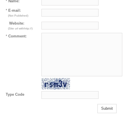
*
Name:
*
E-mail:
(Not Published)
Website:
(Site url withhttp://)
*
Comment:
Type Code